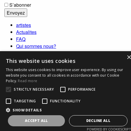
S’abonner
artistes
Actualites
FAQ
Qui sommes nous?
Contactez-nous
Rechercher
This website uses cookies
NL
This website uses cookies to improve user experience. By using our
FR
website you consent to all cookies in accordance with our Cookie
EN
Policy.
Read more
STRICTLY NECESSARY
PERFORMANCE
TARGETING
FUNCTIONALITY
SHOW DETAILS
ACCEPT ALL
DECLINE ALL
POWERED BY COOKIESCRIPT