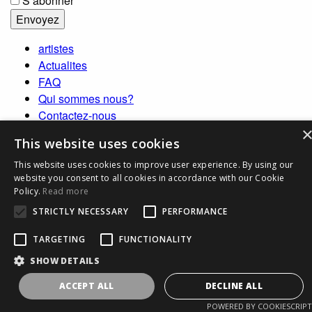
S’abonner
artistes
Actualites
FAQ
Qui sommes nous?
Contactez-nous
Rechercher
This website uses cookies
NL
FR
This website uses cookies to improve user experience. By using our
website you consent to all cookies in accordance with our Cookie
EN
Policy.
Read more
STRICTLY NECESSARY
PERFORMANCE
TARGETING
FUNCTIONALITY
SHOW DETAILS
ACCEPT ALL
DECLINE ALL
POWERED BY COOKIESCRIPT